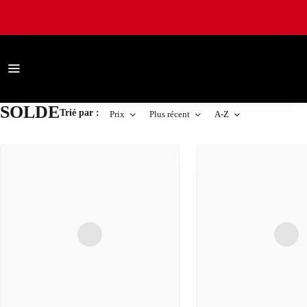
SOLDE
Trié par :
Prix
Plus récent
A-Z